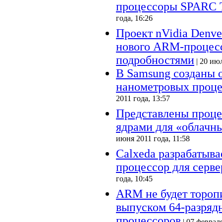
процессоры SPARC 
года, 16:26
Проект nVidia Denve
нового ARM-процесс
подробностями
| 20 июл
В Samsung созданы 
нанометровых проце
2011 года, 13:57
Представлены проце
ядрами для «облачн
июня 2011 года, 11:58
Calxeda разрабатыв
процессор для серве
года, 10:45
ARM не будет тороп
выпуском 64-разряд
процессоров
| 07 февраля