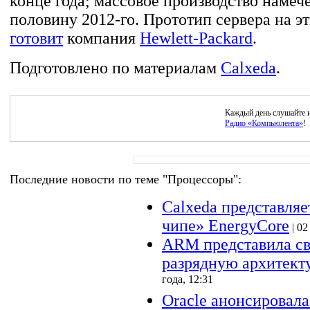
конце года; массовое производство намеч
половину 2012-го. Прототип сервера на э
готовит
компания
Hewlett-Packard
.
Подготовлено по материалам
Calxeda
.
Каждый день слушайте 
Радио «Компьюлента»
!
Последние новости по теме "Процессоры":
Calxeda представляе
чипе» EnergyCore
| 02
ARM представила св
разрядную архитект
года, 12:31
Oracle анонсировал