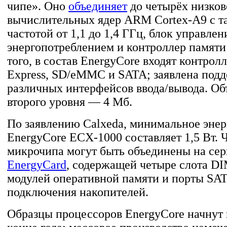
чипе». Оно
объединяет
до четырёх низко
вычислительных ядер ARM Cortex-A9 с т
частотой от 1,1 до 1,4 ГГц, блок управлен
энергопотреблением и контроллер памят
того, в состав EnergyCore входят контрол
Express, SD/eMMC и SATA; заявлена под
различных интерфейсов ввода/вывода. Об
второго уровня — 4 Мб.
По заявлению Calxeda, минимальное эне
EnergyCore ECX-1000 составляет 1,5 Вт. 
микрочипа могут быть объединены на сер
EnergyCard
, содержащей четыре слота D
модулей оперативной памяти и порты SAT
подключения накопителей.
Образцы процессоров EnergyCore начнут 